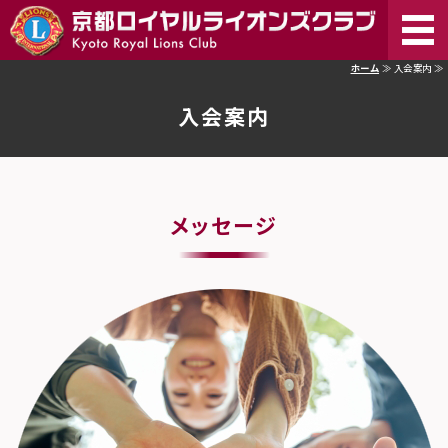
京
ホーム
≫ 入会案内 ≫
ホーム
入会案内
ライオンズクラブとは
メッセージ
活動内容
入会案内
お問い合わせ