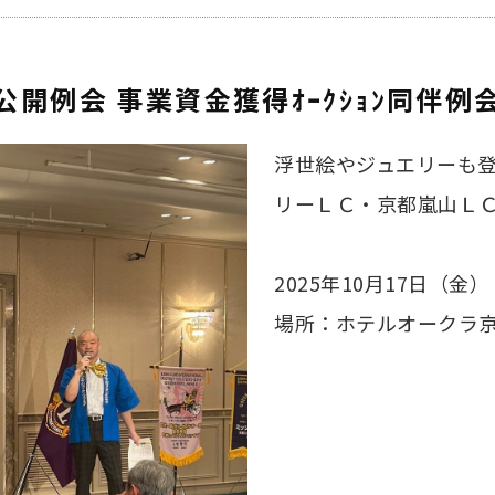
公開例会 事業資金獲得ｵｰｸｼｮﾝ同伴例
浮世絵やジュエリーも登
リーＬＣ・京都嵐山Ｌ
2025年10月17日（金）
場所：ホテルオークラ