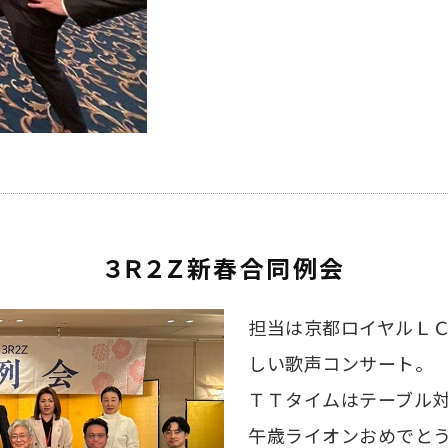
３Ｒ２Ｚ新春合同例会
担当は京都ロイヤルＬＣ
しい歌声コンサート。
ＴＴタイムはテーブル
午歳ライオンおめでと