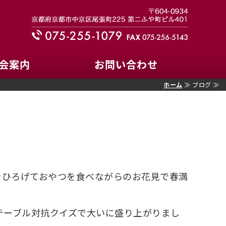
ズクラブ｜335-C地区
会案内
お問い合わせ
ホーム
≫ ブログ ≫
！
をひろげておやつを食べながらのお花見で春満
テーブル対抗クイズで大いに盛り上がりまし