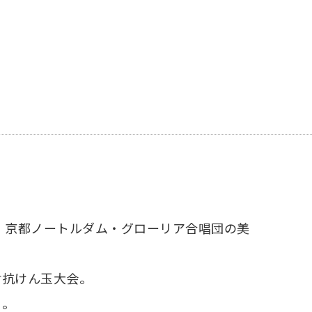
 京都ノートルダム・グローリア合唱団の美
対抗けん玉大会。
う。