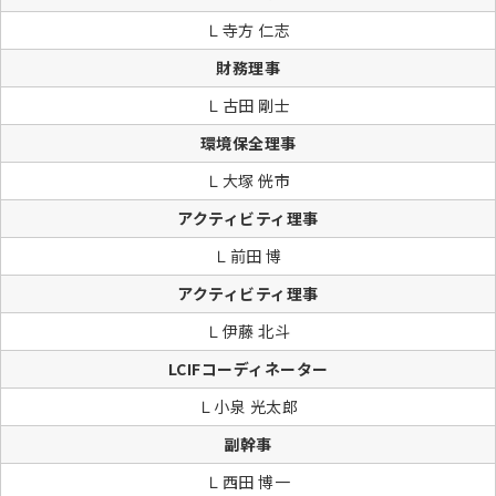
Ｌ寺方 仁志
財務理事
Ｌ古田 剛士
環境保全理事
Ｌ大塚 侊市
アクティビティ理事
Ｌ前田 博
アクティビティ理事
Ｌ伊藤 北斗
LCIFコーディネーター
Ｌ小泉 光太郎
副幹事
Ｌ西田 博一