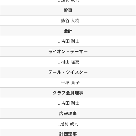
幹事
Ｌ熊谷 大樹
会計
Ｌ古田 剛士
ライオン・テーマ―
Ｌ村山 隆亮
テール・ツイスター
Ｌ平塚 貴子
クラブ会員理事
Ｌ古田 剛士
広報理事
L足利 成司
計画理事