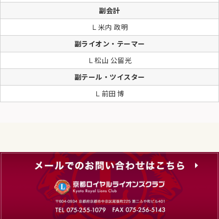
副会計
Ｌ米内 政明
副ライオン・テーマー
Ｌ松山 公留光
副テール・ツイスター
Ｌ前田 博