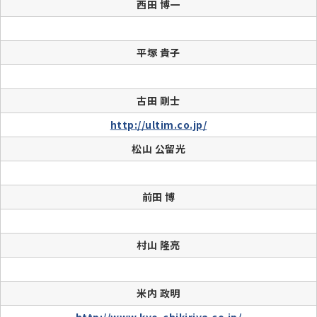
西田 博一
平塚 貴子
古田 剛士
http://ultim.co.jp/
松山 公留光
前田 博
村山 隆亮
米内 政明