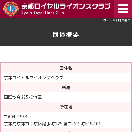
京
ホーム
≫ 団体概要 ≫
ホーム
団体概要
ライオンズクラブとは
団体名
京都ロイヤルライオンズクラブ
活動内容
所属
国際協会335-C地区
入会案内
所在地
〒604-0934
京都府京都市中京区尾張町225 第二ふや町ビル401
お問い合わせ