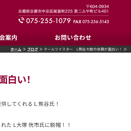
ズクラブ｜335-C地区
会案内
お問い合わせ
ホーム
≫
ブログ
≫ テールツイスター L熊谷大樹の余興が面白い！ ≫
面白い！
提供してくれるＬ熊谷氏！
れた L大塚 侊市氏に脱帽！！