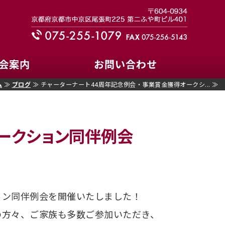
ズクラブ｜335-C地区
会案内
お問い合わせ
ム
≫
ブログ
≫ チャーターナート44周年記念例会・事業賞金獲得オークシ... ≫
ークション同伴例会
ョン同伴例会を開催いたしました！
の方々、ご家族も多数ご参加いただき、