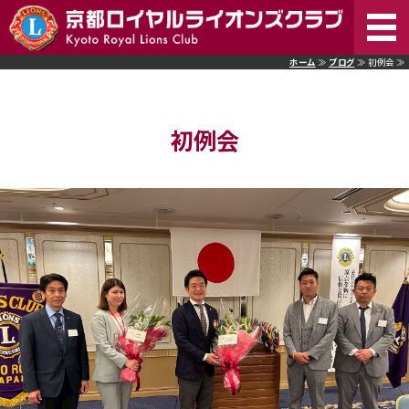
京
ホーム
≫
ブログ
≫ 初例会 ≫
ホーム
初例会
ライオンズクラブとは
活動内容
入会案内
お問い合わせ